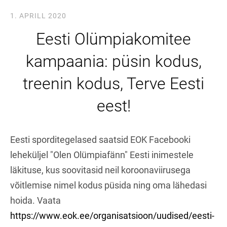
1. APRILL 2020
Eesti Olümpiakomitee
kampaania: püsin kodus,
treenin kodus, Terve Eesti
eest!
Eesti sporditegelased saatsid EOK Facebooki
leheküljel "Olen Olümpiafänn" Eesti inimestele
läkituse, kus soovitasid neil koroonaviirusega
võitlemise nimel kodus püsida ning oma lähedasi
hoida. Vaata
https://www.eok.ee/organisatsioon/uudised/eesti-