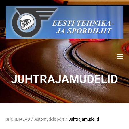
JUHTRAJAMUDELID
/
/
SPORDIALAD
Automudelisport
Juhtrajamudelid