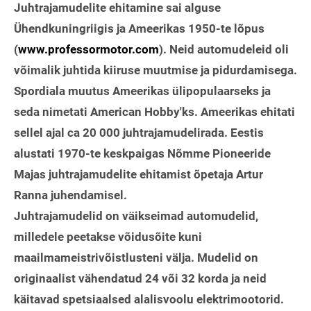
Juhtrajamudelite ehitamine sai alguse
Ühendkuningriigis ja Ameerikas 1950-te lõpus
(
www.professormotor.com
). Neid automudeleid oli
võimalik juhtida kiiruse muutmise ja pidurdamisega.
Spordiala muutus Ameerikas ülipopulaarseks ja
seda nimetati American Hobby'ks. Ameerikas ehitati
sellel ajal ca 20 000 juhtrajamudelirada. Eestis
alustati 1970-te keskpaigas Nõmme Pioneeride
Majas juhtrajamudelite ehitamist õpetaja Artur
Ranna juhendamisel.
Juhtrajamudelid on väikseimad automudelid,
milledele peetakse võidusõite kuni
maailmameistrivõistlusteni välja. Mudelid on
originaalist vähendatud 24 või 32 korda ja neid
käitavad spetsiaalsed alalisvoolu elektrimootorid.