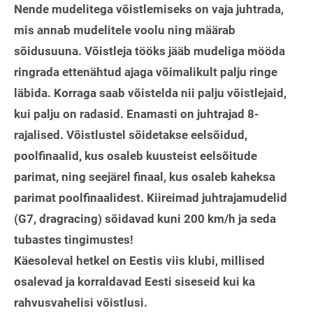
Nende mudelitega võistlemiseks on vaja juhtrada,
mis annab mudelitele voolu ning määrab
sõidusuuna. Võistleja tööks jääb mudeliga mööda
ringrada ettenähtud ajaga võimalikult palju ringe
läbida. Korraga saab võistelda nii palju võistlejaid,
kui palju on radasid. Enamasti on juhtrajad 8-
rajalised. Võistlustel sõidetakse eelsõidud,
poolfinaalid, kus osaleb kuusteist eelsõitude
parimat, ning seejärel finaal, kus osaleb kaheksa
parimat poolfinaalidest. Kiireimad juhtrajamudelid
(G7, dragracing) sõidavad kuni 200 km/h ja seda
tubastes tingimustes!
Käesoleval hetkel on Eestis viis klubi, millised
osalevad ja korraldavad Eesti siseseid kui ka
rahvusvahelisi võistlusi.