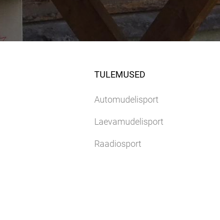
TULEMUSED
Automudelisport
Laevamudelisport
Raadiosport