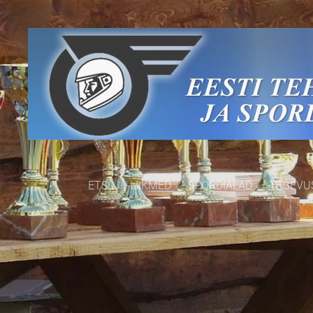
ETSL
LIIKMED
SPORDIALAD
TEGEVU