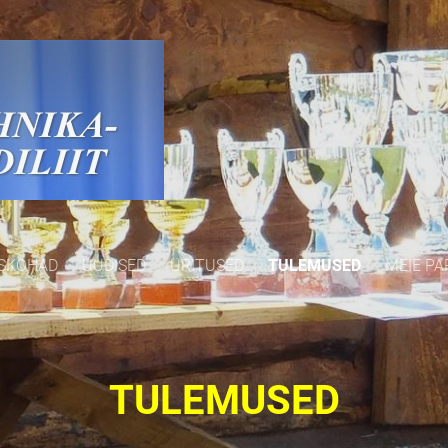
SKOHAD
UUDISED
ÜRITUSED
TULEMUSED
MEIE PA
TULEMUSED