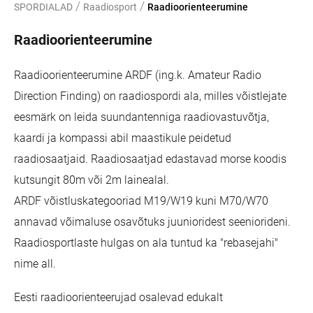
/
/
SPORDIALAD
Raadiosport
Raadioorienteerumine
Raadioorienteerumine
Raadioorienteerumine ARDF (ing.k. Amateur Radio
Direction Finding) on raadiospordi ala, milles võistlejate
eesmärk on leida suundantenniga raadiovastuvõtja,
kaardi ja kompassi abil maastikule peidetud
raadiosaatjaid. Raadiosaatjad edastavad morse koodis
kutsungit 80m või 2m lainealal.
ARDF võistluskategooriad M19/W19 kuni M70/W70
annavad võimaluse osavõtuks juunioridest seeniorideni.
Raadiosportlaste hulgas on ala tuntud ka "rebasejahi"
nime all.
Eesti raadioorienteerujad osalevad edukalt