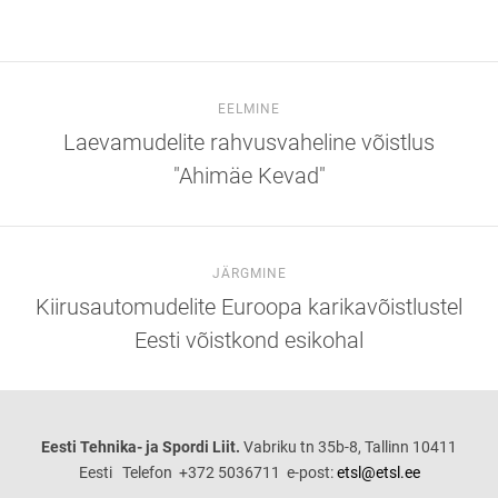
EELMINE
Laevamudelite rahvusvaheline võistlus
"Ahimäe Kevad"
JÄRGMINE
Kiirusautomudelite Euroopa karikavõistlustel
Eesti võistkond esikohal
Eesti Tehnika- ja Spordi Liit.
Vabriku tn 35b-8, Tallinn 10411
Eesti Telefon +372 5036711 e-post:
etsl@etsl.ee