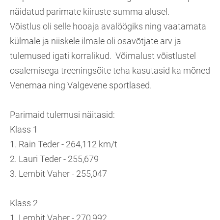
näidatud parimate kiiruste summa alusel.
Võistlus oli selle hooaja avalöögiks ning vaatamata
külmale ja niiskele ilmale oli osavõtjate arv ja
tulemused igati korralikud. Võimalust võistlustel
osalemisega treeningsõite teha kasutasid ka mõned
Venemaa ning Valgevene sportlased.
Parimaid tulemusi näitasid:
Klass 1
1. Rain Teder - 264,112 km/t
2. Lauri Teder - 255,679
3. Lembit Vaher - 255,047
Klass 2
1. Lembit Vaher - 270,992